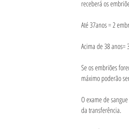
receberá os embriõe
Até 37anos = 2 embr
Acima de 38 anos= 
Se os embriões fore
máximo poderão ser
O exame de sangue B
da transferência.