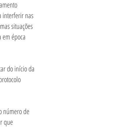
lamento 
interferir nas 
mas situações 
ia em época 
ar do início da 
protocolo 
 o número de 
r que 