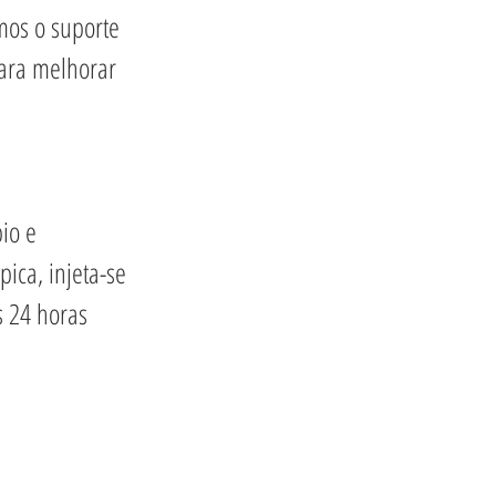
mos o suporte 
para melhorar 
io e 
ca, injeta-se 
 24 horas 