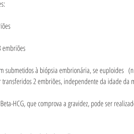
s: 
iões 
3 embriões
m submetidos à biópsia embrionária, se euploides   (n
 transferidos 2 embriões, independente da idade da 
eta-HCG, que comprova a gravidez, pode ser realizado