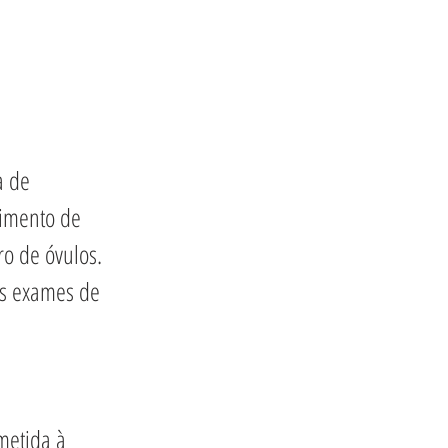
a de 
imento de 
o de óvulos. 
ês exames de 
metida à 