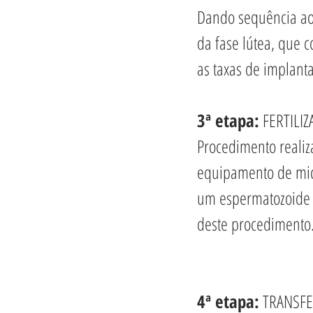
Dando sequência ao 
da fase lútea, que 
as taxas de implant
3ª etapa:
 FERTILIZ
Procedimento realiz
equipamento de mic
um espermatozoide d
deste procedimento
4ª etapa:
 TRANSF