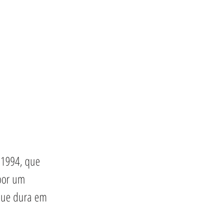
 1994, que 
por um 
que dura em 