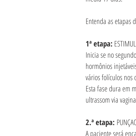
Entenda as etapas da 
1ª etapa:
 ESTIMU
Inicia se no segund
hormônios injetávei
vários folículos no
Esta fase dura em m
ultrassom via vagina
2.ª etapa: 
PUNÇAO
A paciente será enca