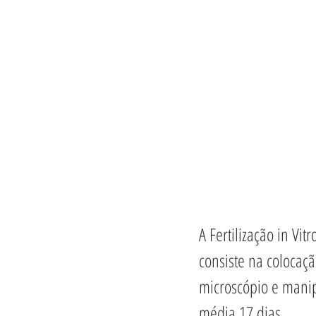
A Fertilização in Vi
consiste na colocaç
microscópio e manip
média 17 dias. 