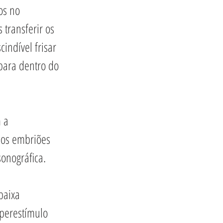
os no 
 transferir os 
indível frisar 
para dentro do 
 a 
 os embriões 
sonográfica.
baixa 
perestímulo 