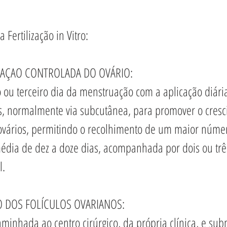
Fertilização in Vitro: 
LAÇAO CONTROLADA DO OVÁRIO: 
o ou terceiro dia da menstruação com a aplicação diári
s, normalmente via subcutânea, para promover o cresc
s ovários, permitindo o recolhimento de um maior númer
édia de dez a doze dias, acompanhada por dois ou tr
l.
 DOS FOLÍCULOS OVARIANOS:  
minhada ao centro cirúrgico, da própria clínica, e sub