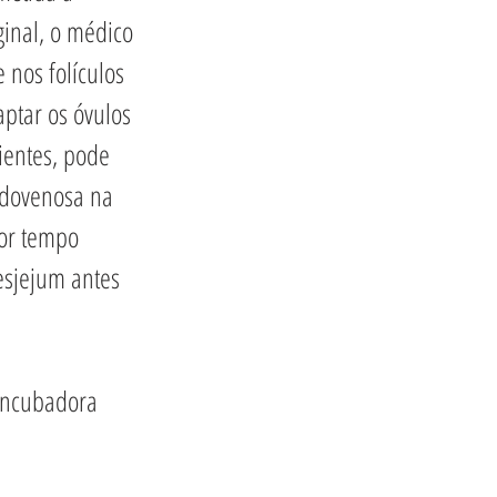
inal, o médico 
nos folículos 
aptar os óvulos 
ientes, pode 
ndovenosa na 
por tempo 
esjejum antes 
 incubadora 