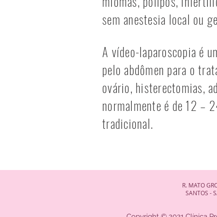
miomas, pólipos, infertil
sem anestesia local ou ge
A vídeo-laparoscopia é u
pelo abdômen para o trat
ovário, histerectomias, a
normalmente é de 12 – 24
tradicional.
R. MATO GRO
SANTOS - SÃO PAU
Copyright © 2021 Clínica Pr