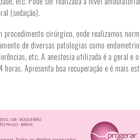
idade, etc. Pode ser realizada a nível ambulatori
ral (sedação).
m procedimento cirúrgico, onde realizamos norm
amento de diversas patologias como endometrio
derências, etc. A anestesia utilizada é a geral e
 horas. Apresenta boa recuperação e é mais esté
SSO, 108 - BOQUEIRÃO
LO - BRASIL
ogerar. Todos os direitos reservados.