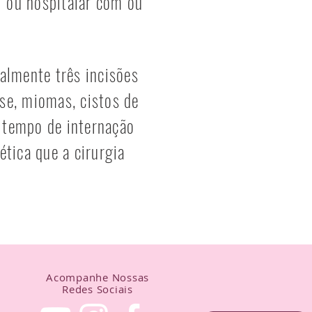
al ou hospitalar com ou
almente três incisões
se, miomas, cistos de
 o tempo de internação
tica que a cirurgia
Acompanhe Nossas
Redes Sociais