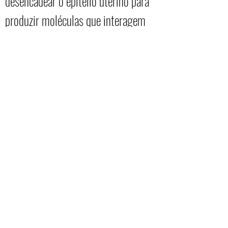
desencadear o epitélio uterino para
produzir moléculas que interagem
com o blastocisto facilitando a sua
implantação ,tornando assim o
endométrio mais receptivo.
R. MATO GROSSO, 108 - BOQUEIRÃO