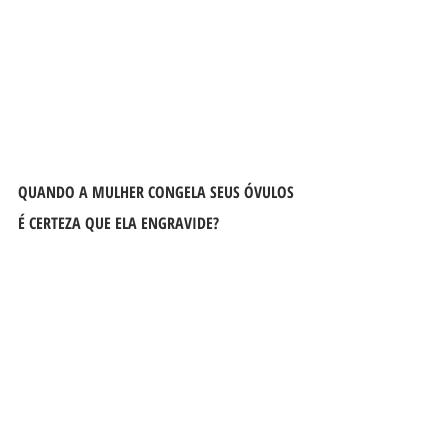
QUANDO A MULHER CONGELA SEUS ÓVULOS 
É CERTEZA QUE ELA ENGRAVIDE?
Infelizmente não é certeza de gravidez, pois os óvulos 
serão submetidos ao descongelamento, fertilizados e 
por fim, transferidos para o útero. Tudo irá depender 
da qualidade dos óvulos e dos embriões formados.
Por exemplo, uma paciente com 32 anos que teve 20 
óvulos congelados, sua taxa de gravidez chega a 80%.