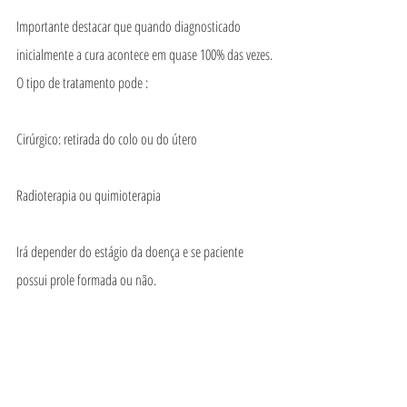
Importante destacar que quando diagnosticado 
inicialmente a cura acontece em quase 100% das vezes.
O tipo de tratamento pode :
Cirúrgico: retirada do colo ou do útero
Radioterapia ou quimioterapia
Irá depender do estágio da doença e se paciente 
possui prole formada ou não.
Importante ressaltar que o câncer de colo uterino tem 
cura na maioria das vezes e o melhor caminho é a sua 
prevenção.